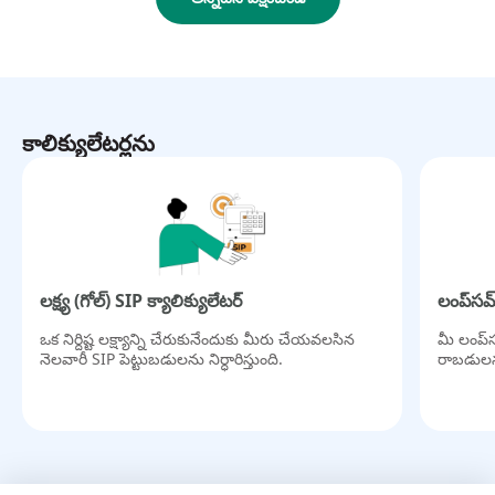
కాలిక్యులేటర్లను
లక్ష్య (గోల్) SIP క్యాలిక్యులేటర్
లంప్‌సమ్
ఒక నిర్దిష్ట లక్ష్యాన్ని చేరుకునేందుకు మీరు చేయవలసిన
మీ లంప్‌
నెలవారీ SIP పెట్టుబడులను నిర్ధారిస్తుంది.
రాబడులను