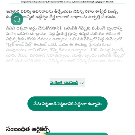
ఇన్వెస్టర్ల విభిన్న అవసరాలను తీర్చేందుకు విభిన్న రకాల ఈక్విటీ ఫండ్స్
ఉన్నాయి. అన్నిటి ఉద్దేశ్యం దీర్ఘ కాలాలకి లాభాలను ఉత్పత్తి చేయడం.
దీనిని చక్కగా అర్థం చేసుకోవడానికి, ఒలింపిక్ గేమ్స్‌కు పంపించే బృందాన్ని
మనం ఒకసారి చూద్దాము. పెద్ద ప్లేయర్ల గ్రూపు ఉన్నది మరియు తరువాత
విభిన్న క్రీడల కొరకు టీములు ఉన్నాయి. ఒలింపిక్ గేమ్స్‌లో పెద్ద ఈవెంట్లలో
“ట్రాక్ అండ్ ఫీల్డ్” ఈవెంట్ ఒకటి. మనం ఈ ఈవెంట్ల గ్రూపుని కూడా
పంపుతాము. దాని లోపల, కొన్ని రేసులు ఉన్నాయి - 100- మీటర్ల స్ప్రింట్,
దూరం రేసుల, మారథాన్ సహా ఉన్నాయి. మొత్తం బృందం ఒలింపిక్ గేమ్స్‌లో
పోటీ చేయడానికి వెళ్ళినా, విభిన్న బలాలలో విభిన్న క్రీడాకారులు ఉంటారు.
మ్యూచువల్ ఫండ్స్ కూడా ఇలాంటివే. అన్ని మ్యూచువల్ ఫండ్స్ పూర్తి
ఒలింపిక్ బృందానికి సమానమైతే, ఈక్విటీ ఫండ్స్ విభిన్న ట్రాక్ అండ్ ఫీల్డ్
మరింత చదవండి
ఈవెంట్లలో పాల్గొనే గ్రూపు లాగా ఉండవచ్చు. మనం చూసినట్లు, ట్రాక్ అండ్
ఫీల్డ్ లోపల కూడా ఉప-వర్గాలు ఉన్నాయి, ఈక్విటీ ఫండ్స్లో కూడా విభిన్న
స్కీములు ఉన్నాయి.
నేను పెట్టుబడి పెట్టడానికి సిద్ధంగా ఉన్నాను
సంబంధిత ఆర్టికల్స్