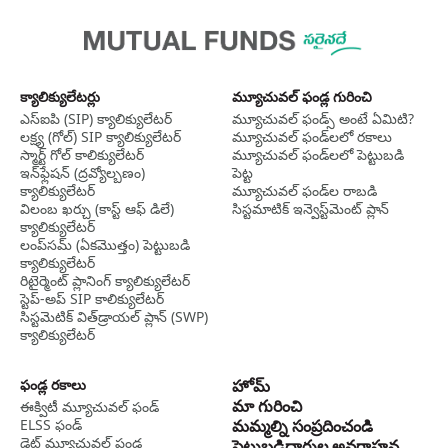
క్యాలిక్యులేటర్లు
మ్యూచువల్ ఫండ్ల గురించి
ఎస్‌ఐపి (SIP) క్యాలిక్యులేటర్
మ్యూచువల్ ఫండ్స్ అంటే ఏమిటి?
లక్ష్య (గోల్) SIP క్యాలిక్యులేటర్
మ్యూచువల్ ఫండ్‌లలో రకాలు
స్మార్ట్ గోల్ కాలిక్యులేటర్
మ్యూచువల్ ఫండ్‌లలో పెట్టుబడి
ఇన్‌ఫ్లేషన్ (ద్రవ్యోల్బణం)
పెట్ట
క్యాలిక్యులేటర్
మ్యూచువల్ ఫండ్‌ల రాబడి
విలంబ ఖర్చు (కాస్ట్ ఆఫ్ డిలే)
సిస్టమాటిక్ ఇన్వెస్ట్‌‌మెంట్ ప్లాన్
క్యాలిక్యులేటర్
లంప్‌సమ్ (ఏకమొత్తం) పెట్టుబడి
క్యాలిక్యులేటర్
రిటైర్మెంట్ ప్లానింగ్ క్యాలిక్యులేటర్
స్టెప్-అప్ SIP కాలిక్యులేటర్
సిస్టమెటిక్ విత్‌డ్రాయల్ ప్లాన్ (SWP)
క్యాలిక్యులేటర్
ఫండ్ల రకాలు
హోమ్
మా గురించి
ఈక్విటీ మ్యూచువల్ ఫండ్
ELSS ఫండ్
మమ్మల్ని సంప్రదించండి
డెట్ మ్యూచువల్ ఫండ్ల
పెట్టుబడిదారుల అవగాహన