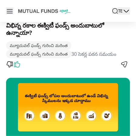
Navigated to విభిన్న రకాల ఈక్విటీ ఫండ్స్ అందుబాటులో ఉన్నాయా? 
Open main menu
TE
search
Locale swi
active l
విభిన్న రకాల ఈక్విటీ ఫండ్స్ అందుబాటులో
ఉన్నాయా?
మ్యూచువల్ ఫండ్స్‌ గురించి మరింత
30 సెకన్ల పఠన సమయం
మ్యూచువల్ ఫండ్స్‌ గురించి మరింత