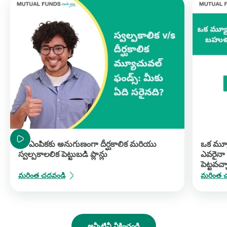
మీ ఎంపికకు అనుగుణంగా దీర్ఘకాలిక మరియు
ఒక మ్య
స్వల్పకాలలిక పెట్టుబడి ప్లాన్లు
ఎవరైనా 
పెట్టవచ్
మరింత చదవండి
మరింత 
అన్నీటినీ వీక్షించండి