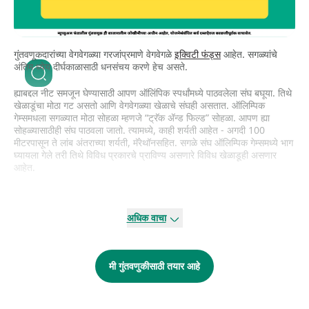
गुंतवणूकदारांच्या वेगवेगळ्या गरजांप्रमाणे वेगवेगळे
इक्विटी फंड्स
आहेत. सगळ्यांचे
अंतिम ध्येय दीर्घकाळासाठी धनसंचय करणे हेच असते.
ह्याबद्दल नीट समजून घेण्यासाठी आपण ऑलिंपिक स्पर्धांमध्ये पाठवलेला संघ बघूया. तिथे
खेळाडूंचा मोठा गट असतो आणि वेगवेगळ्या खेळाचे संघही असतात. ऑलिम्पिक
गेम्समधला सगळ्यात मोठा सोहळा म्हणजे “ट्रॅक अ‍ॅन्ड फिल्ड” सोहळा. आपण ह्या
सोहळ्यासाठीही संघ पाठवला जातो. त्यामध्ये, काही शर्यती आहेत - अगदी 100
मीटरपासून ते लांब अंतराच्या शर्यती, मॅरेथॉनसहित. सगळे संघ ऑलिम्पिक गेम्समध्ये भाग
घ्यायला गेले तरी तिथे विविध प्रकारचे प्राविण्य असणारे विविध खेळाडूही असणार
आहेत.
हेच
म्युच्युअल फंड्सच्या
बाबतीत आहे. जर सगळ्या
म्युच्युअल फंड स्किम्स
ह्या संपूर्ण
ऑलिंपिक संघासारख्या असतील तर, इक्विटी फंड्स हे विविध ट्रॅक अ‍ॅन्ड फिल्ड
अधिक वाचा
सोहळ्यात भाग घेणा-या संघासारखे आहेत. जसे आपण बघितले, जसे ट्रॅक अ‍ॅन्ड फिल्ड
सोहळ्यात विविध प्रकार असतात तसेच इक्विटी फंड्स मध्ये सुद्धा वेगवेगळ्या स्किम्स
असतात.
मी गुंतवणुकीसाठी तयार आहे