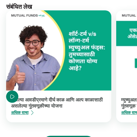
संबंधित लेख
आपल्या आवडीप्रमाणे दीर्घ काळ आणि अल्प काळासाठी
म्युच्युअ
असलेल्या गुंतवणूकीच्या योजना
गुंतवणूक
अधिक वाचा
अधिक वाच