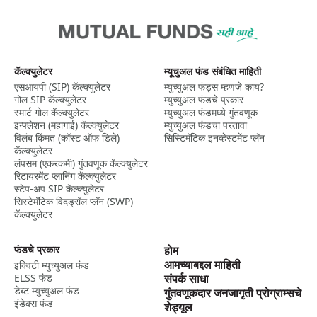
कॅल्क्युलेटर
म्यूचुअल फंड संबंधित माहिती
एसआयपी (SIP) कॅल्क्युलेटर
म्युच्युअल फंड्स म्हणजे काय?
गोल SIP कॅल्क्युलेटर
म्युच्युअल फंडचे प्रकार
स्मार्ट गोल कॅल्क्युलेटर
म्युच्युअल फंडमध्ये गुंतवणूक
इन्फ्लेशन (महागाई) कॅल्क्युलेटर
म्युच्युअल फंडचा परतावा
विलंब किंमत (कॉस्ट ऑफ डिले)
सिस्टिमॅटिक इनव्हेस्टमेंट प्लॅन
कॅल्क्युलेटर
लंपसम (एकरकमी) गुंतवणूक कॅल्क्युलेटर
रिटायरमेंट प्लानिंग कॅल्क्युलेटर
स्टेप-अप SIP कॅल्क्युलेटर
सिस्टेमॅटिक विदड्रॉल प्लॅन (SWP)
कॅल्क्युलेटर
फंडचे प्रकार
होम
आमच्याबद्दल माहिती
इक्विटी म्युच्युअल फंड
ELSS फंड
संपर्क साधा
डेब्ट म्युच्युअल फंड
गुंतवणूकदार जनजागृती प्रोग्राम्सचे
इंडेक्स फंड
शेड्यूल