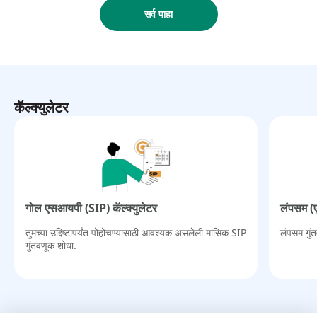
सर्व पाहा
कॅल्क्युलेटर
गोल एसआयपी (SIP) कॅल्क्युलेटर
लंपसम (ए
तुमच्या उद्दिष्टापर्यंत पोहोचण्यासाठी आवश्यक असलेली मासिक SIP
लंपसम गुं
गुंतवणूक शोधा.