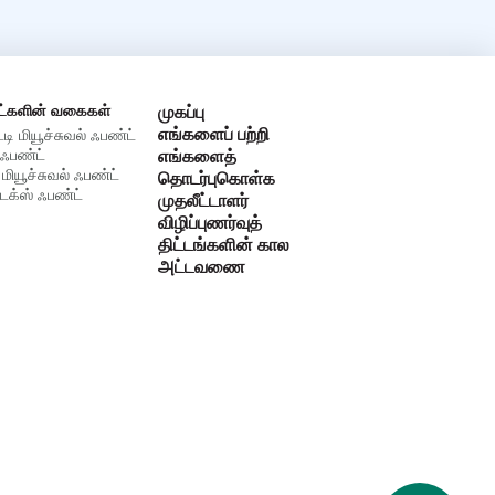
ட்களின் வகைகள்
முகப்பு
எங்களைப் பற்றி
்டி மியூச்சுவல் ஃபண்ட்
ஃபண்ட்
எங்களைத்
 மியூச்சுவல் ஃபண்ட்
தொடர்புகொள்க
க்ஸ் ஃபண்ட்
முதலீட்டாளர்
விழிப்புணர்வுத்
திட்டங்களின் கால
அட்டவணை