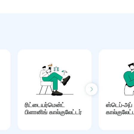
Next slide
ரிட்டையர்மென்ட்
ஸ்டெப்-அப்
பிளானிங் கால்குலேட்டர்
கால்குலேட்ட