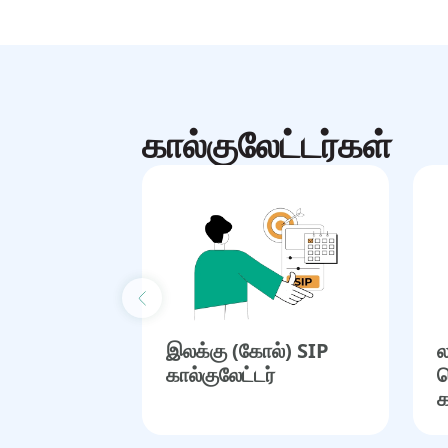
கால்குலேட்டர்கள்
Previous slide
இலக்கு (கோல்) SIP
ல
கால்குலேட்டர்
த
க