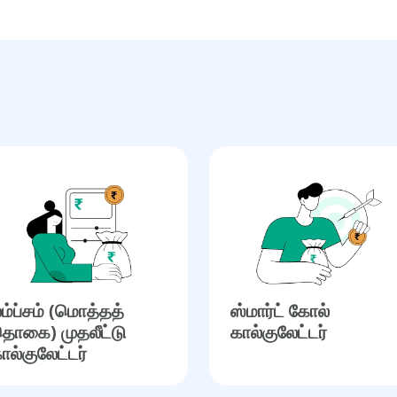
ம்ப்சம் (மொத்தத்
ஸ்மார்ட் கோல்
ொகை) முதலீட்டு
கால்குலேட்டர்
ால்குலேட்டர்