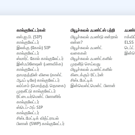
கால்குலேட்டர்கள்
மியூச்சுவல் ஃபண்ட்ஸ் பற்றி
ஃபண்
எஸ்.ஐ.பி. (SIP)
மியூச்சுவல் ஃபண்டு என்றால்
ஈக்விட
கால்குலேட்டர்
என்ன?
ELSS 
இலக்கு (கோல்) SIP
மியூச்சுவல் ஃபண்ட்
டெப்ட்
கால்குலேட்டர்
வகைகள்
இன்டெ
ஸ்மார்ட் கோல் கால்குலேட்டர்
மியூச்சுவல் ஃபண்ட்களில்
இன்ஃபிளேஷன் (பணவீக்க)
முதலீடு செய்வது
கால்குலேட்டர்
மியூச்சுவல் ஃபண்ட்களில்
தாமதத்தின் விலை (காஸ்ட்
கிடைக்கும் ரிட்டர்ன்
ஆஃப் டிலே) கால்குலேட்டர்
சிஸ்டமேட்டிக்
லம்ப்சம் (மொத்தத் தொகை)
இன்வெஸ்ட்மென்ட் பிளான்
முதலீட்டு கால்குலேட்டர்
ரிட்டையர்மென்ட் பிளானிங்
கால்குலேட்டர்
ஸ்டெப்-அப் SIP
கால்குலேட்டர்
சிஸ்டமேட்டிக் வித்ட்ராயல்
பிளான் (SWP) கால்குலேட்டர்