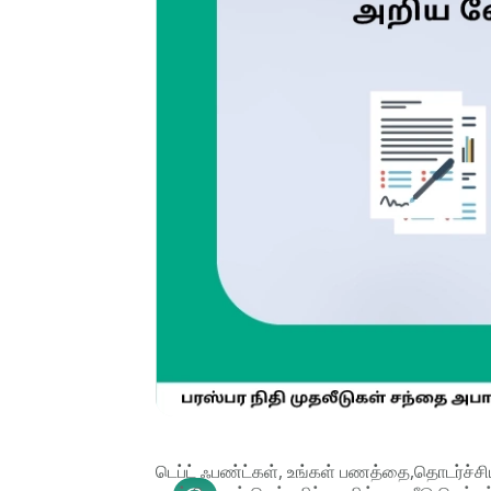
டெப்ட் ஃபண்ட்கள், உங்கள் பணத்தை,தொடர்ச்சி