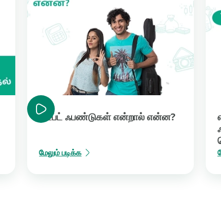
டெப்ட் ஃபண்டுகள் என்றால் என்ன?
மேலும் படிக்க
ம