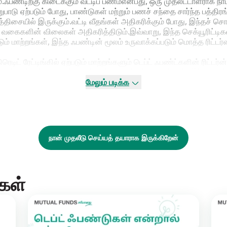
ும்.ஃபண்டிற்கு கிடைக்கும் வட்டிப பணம்என்பது, ஒரு முதலீட்டாளராக நா
றுபாடு ஏற்படும் போது, பாண்டுகள் மற்றும் பணச் சந்தை சார்ந்த பத்திர
த்திசையில் இருக்கும்.வட்டி வீதங்கள் அதிகரிக்கும் போது, இந்தச் 
து வகைகளின் விலைகள் அதிகரித்திடும்.இவ்வாறு, இந்த செக்யூரிட்டிக
் மாற்றங்கள், இந்த ஃபண்டின் மூலம் உருவாக்கப்படும் மொத்த ரிட்டர்ன
டிட் ரேட்டிங்கில் ஏற்படும் மாற்றங்களும் டெப்ட் ஃபண்ட்களின் ரிட்டர்ன
ிட் நம்பகத்தன்மையைக் குறிக்கின்றன.ரேட்டிங் குறைந்தால், இந்த பா
டிய ஃபண்டுகள் NAV-யைக் குறைக்க வேண்டிய அவசியம் நேரும்.இவ்
மேலும் படிக்க
், அது உங்கள் ரிட்டர்னை குறைத்திடும்.
 பாண்டு வழங்குனரால் வட்டி அல்லது ரிட்டர்ன் வழங்கப்படாமல் போகும்
 வட்டிப் பணச்செலுத்துதல்கள் ஃபண்டில் இருந்து கிடைக்கும் மொத்த ரி
நான் முதலீடு செய்யத் தயாராக இருக்கிறேன்
கள்