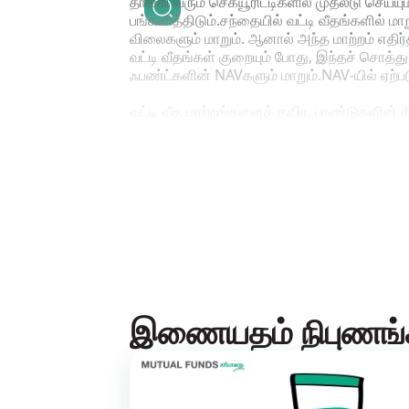
தாங்கி வரும் செக்யூரிட்டிகளில் முதலீடு செய்ய
பங்களித்திடும்.சந்தையில் வட்டி வீதங்களில் மா
விலைகளும் மாறும். ஆனால் அந்த மாற்றம் எதிர்
வட்டி வீதங்கள் குறையும் போது, இந்தச் சொத்
ஃபண்ட்களின் NAVகளும் மாறும்.NAV-யில் ஏற்படும
வட்டி வீத மாற்றங்களைத் தவிர, பாண்டுகளின் கிரெ
ரேட்டிங்குகள், பாண்டு வழங்குனர்களின் கிரெட
விளைவாக இந்த பாண்டுகளை வைத்திருக்கக் கூ
உள்ள பாண்டுகளின் கிரெடிட் ரேட்டிங் குறைந்தால
பணம் திரும்ப வராத ரிஸ்க் அதிகரிப்பு அல்லது
ரிட்டர்ன்களை பெருமளவு பாதிக்கும். ஏனென்றால்,
இணையதம் நிபுணங்