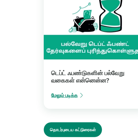
டெப்ட் ஃபண்டுகளின் பல்வேறு
வகைகள் என்னென்ன?
மேலும் படிக்க
தொடர்புடைய கட்டுரைகள்