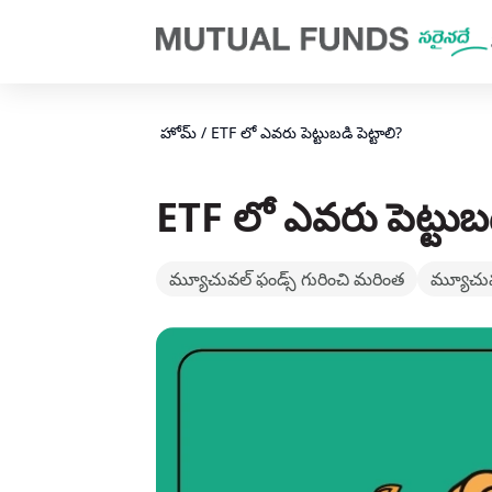
Navigated to ETF Investments – Who should invest Exchan
హోమ్
/
ETF లో ఎవరు పెట్టుబడి పెట్టాలి?
ETF లో ఎవరు పెట్టుబడి
మ్యూచువల్ ఫండ్స్‌ గురించి మరింత
మ్యూచువల