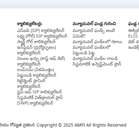
క్యాలిక్యులేటర్లు
మ్యూచువల్ ఫండ్ల గురించి
ఫండ్ల
ఎస్‌ఐపి (SIP) క్యాలిక్యులేటర్
మ్యూచువల్ ఫండ్స్ అంటే
ఈక్వి
లక్ష్య (గోల్) SIP క్యాలిక్యులేటర్
ఏమిటి?
ELSS 
స్మార్ట్ గోల్ కాలిక్యులేటర్
మ్యూచువల్ ఫండ్‌లలో రకాలు
డెట్ 
ఇన్‌ఫ్లేషన్ (ద్రవ్యోల్బణం)
మ్యూచువల్ ఫండ్‌లలో
ఇండెక్
క్యాలిక్యులేటర్
పెట్టుబడి పెట్ట
విలంబ ఖర్చు (కాస్ట్ ఆఫ్ డిలే)
మ్యూచువల్ ఫండ్‌ల రాబడి
క్యాలిక్యులేటర్
సిస్టమాటిక్ ఇన్వెస్ట్‌‌మెంట్ ప్లాన్
లంప్‌సమ్ (ఏకమొత్తం)
పెట్టుబడి క్యాలిక్యులేటర్
రిటైర్మెంట్ ప్లానింగ్
క్యాలిక్యులేటర్
స్టెప్-అప్ SIP కాలిక్యులేటర్
సిస్టమెటిక్ విత్‌డ్రాయల్ ప్లాన్
(SWP) క్యాలిక్యులేటర్
యు గోప్యత ప్రకటన
Copyright © 2025 AMFI All Rights Reserved