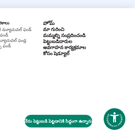
 రకాలు
హోమ్
మా గురించి
టీ మ్యూచువల్ ఫండ్
ఫండ్
మమ్మల్ని సంప్రదించండి
మ్యూచువల్ ఫండ్ల
పెట్టుబడిదారుల
స్ ఫండ్
అవగాహన కార్యక్రమాల
కోసం షెడ్యూల్
నేను పెట్టుబడి పెట్టడానికి సిద్ధంగా ఉన్నాను
Accessibi