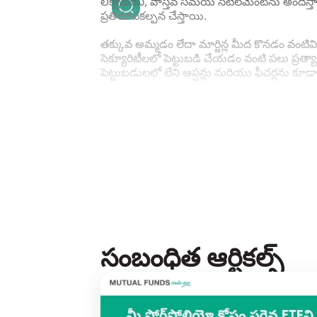
లిక్విడిటీని, వాస్తవ సమయ సెటిల్‌మెంట్‌ను అందిస్తా
ప్రతిరూపకల్పన చేస్తాయి.
తక్కువ అమ్మడం లేదా మార్జిన్ల మీద కొనడం వంటివి
సెక్యూరిటీలలో పెట్టుబడి చేయడం వంటి పలు ప్రత్యా
పెట్టుబడులలో లేని ఆప్షన్లు మరియు ఫీచర్లను క
అయితే, ETFలు ప్రతి పెట్టుబడిదారునికి అనువైనవి క
మదుపరులకు సూచీ ఫండ్‌లు మెరుగైన ఆప్షన్.
ఫైనాన్షియల్ మార్కెట్‌ మీద అత్యధిక రిటైల్ ప
పెట్టుబడుల నిర్వహణకు అనుభవం కలిగిన పెట్టుబడి 
సంబంధిత ఆర్టికల్స్