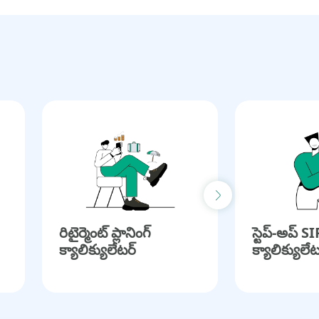
Next slide
రిటైర్మెంట్ ప్లానింగ్
స్టెప్-అప్ SI
క్యాలిక్యులేటర్
క్యాలిక్యులేట