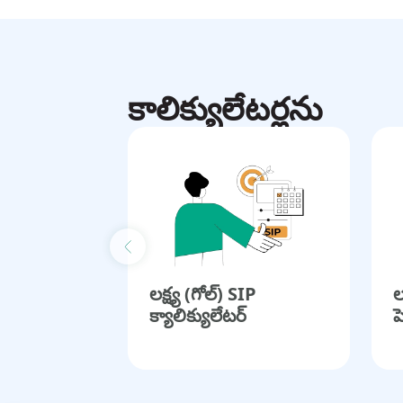
కాలిక్యులేటర్లను
Previous slide
లక్ష్య (గోల్) SIP
ల
క్యాలిక్యులేటర్
ప