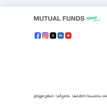
ప్రాప్యత ప్రకటన
|
అస్వీకారం
|
ఉపయోగ నిబంధనలు మరి