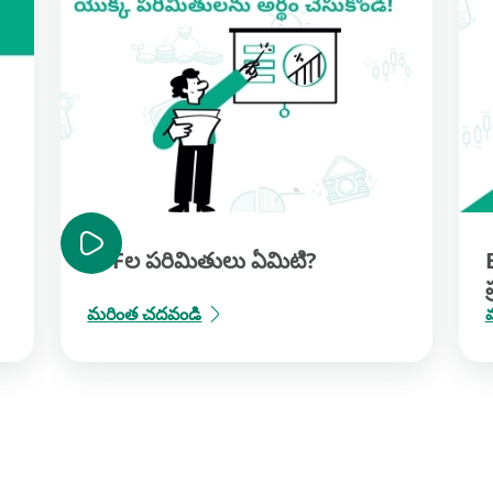
ETFల పరిమితులు ఏమిటి?
మరింత చదవండి