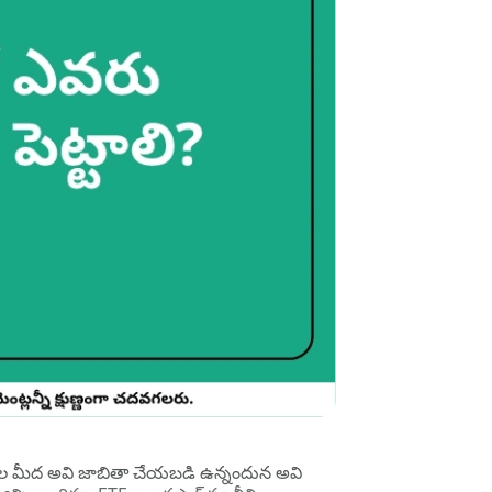
టాక్‌ల మీద అవి జాబితా చేయబడి ఉన్నందున అవి