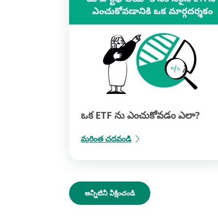
ఒక ETF ను ఎంచుకోవడం ఎలా?
మరింత చదవండి
అన్నీటినీ వీక్షించండి