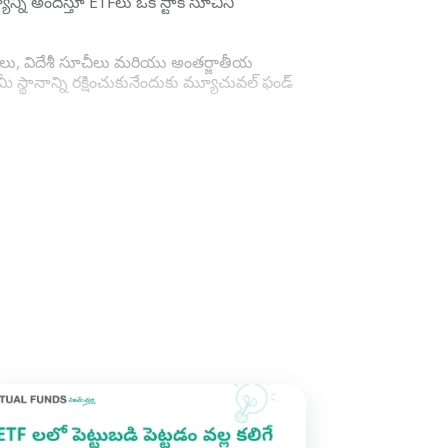
్యాన్ని అందిస్తూ ETFలు ఒక స్టాక్ సూచీని
డిటీలు, విదేశీ సూచీలు మరియు అంతర్జాతీయ
ీ స్థానాన్ని రక్షించుకునేందుకు మ్యూచువల్ ఫండ్
టీ పెట్టుబడి ప్రయోజనాలు రుచి చూడాలనుకునే కొత్త
మంచి అవగాహన అవసరం. కాబట్టి, మీ ETF