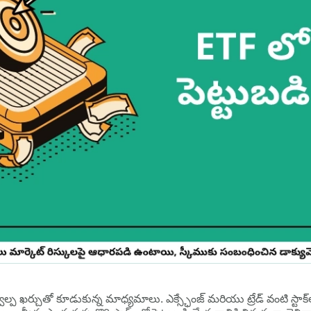
్వల్ప ఖర్చుతో కూడుకున్న మాధ్యమాలు. ఎక్స్ఛేంజ్ మరియు ట్రేడ్ వంటి స్