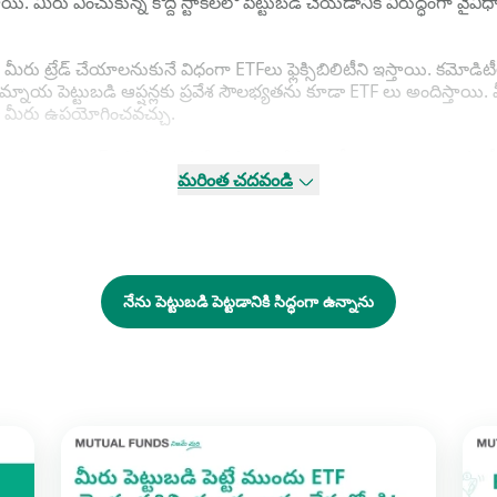
యి. మీరు ఎంచుకున్న కొద్ది స్టాక్‌లలో పెట్టుబడి చేయడానికి విరుద్ధంగా వైవిధ
 మీరు ట్రేడ్ చేయాలనుకునే విధంగా ETFలు ఫ్లెక్సిబిలిటీని ఇస్తాయి. కమో
మ్నాయ పెట్టుబడి ఆప్షన్లకు ప్రవేశ సౌలభ్యతను కూడా ETF లు అందిస్తాయి. మ
ూడా మీరు ఉపయోగించవచ్చు.
ావు. నిర్దిష్ట స్టాక్‌లను ఎంచుకునే అవసరం లేకుండా దీర్ఘకాలం పాటూ ఈక్వి
మరింత చదవండి
ెట్టుబడిదారులకు ఉండే అవగాహన కన్నా కూడా సరైన ETFను ఎంచుకోవడంలో 
శైలి కొద్దిగా అవసరం.
నేను పెట్టుబడి పెట్టడానికి సిద్ధంగా ఉన్నాను