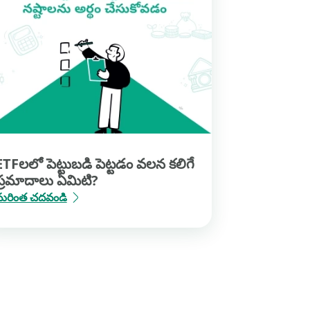
ETFలలో పెట్టుబడి పెట్టడం వలన కలిగే
ప్రమాదాలు ఏమిటి?
మరింత చదవండి