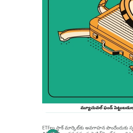
ETFలు స్టాక్ మార్కెట్‌కు అవగాహన పొందేందుకు స