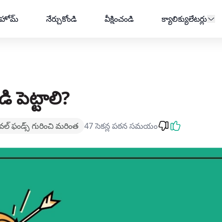
ge Traded Fund?
హోమ్
నేర్చుకోండి
వీక్షించండి
క్యాలిక్యులేటర్లు
 పెట్టాలి?
్ ఫండ్స్‌ గురించి మరింత
47 సెకన్ల పఠన సమయం