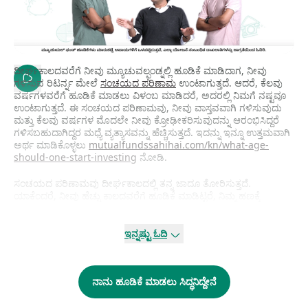
ದೀರ್ಘಕಾಲದವರೆಗೆ ನೀವು ಮ್ಯೂಚುವಲ್ಫಂಡ್ನಲ್ಲಿ ಹೂಡಿಕೆ ಮಾಡಿದಾಗ, ನೀವು
ಗಳಿಸುವ ರಿಟರ್ನ್ನ ಮೇಲೆ
ಸಂಚಯದ ಪರಿಣಾಮ
ಉಂಟಾಗುತ್ತದೆ. ಆದರೆ, ಕೆಲವು
ವರ್ಷಗಳವರೆಗೆ ಹೂಡಿಕೆ ಮಾಡಲು ವಿಳಂಬ ಮಾಡಿದರೆ, ಅದರಲ್ಲಿ ನಿಮಗೆ ನಷ್ಟವೂ
ಉಂಟಾಗುತ್ತದೆ. ಈ ಸಂಚಯದ ಪರಿಣಾಮವು, ನೀವು ವಾಸ್ತವವಾಗಿ ಗಳಿಸುವುದು
ಮತ್ತು ಕೆಲವು ವರ್ಷಗಳ ಮೊದಲೇ ನೀವು ಕ್ರೋಢೀಕರಿಸುವುದನ್ನು ಆರಂಭಿಸಿದ್ದರೆ
ಗಳಿಸಬಹುದಾಗಿದ್ದರ ಮಧ್ಯೆ ವ್ಯತ್ಯಾಸವನ್ನು ಹೆಚ್ಚಿಸುತ್ತದೆ. ಇದನ್ನು ಇನ್ನೂ ಉತ್ತಮವಾಗಿ
ಅರ್ಥ ಮಾಡಿಕೊಳ್ಳಲು
mutualfundssahihai.com/kn/what-age-
should-one-start-investing
ನೋಡಿ.
ಸಂಚಯದ ಪರಿಣಾಮವು ದೀರ್ಘಕಾಲದಲ್ಲಿ ತನ್ನ ಜಾದೂ ತೋರಿಸುತ್ತದೆ.
ಯಾಕೆಂದರೆ, ನೀವು ಹೆಚ್ಚು ಕಾಲದವರೆಗೆ ಹೂಡಿಕೆ ಮಾಡಿಟ್ಟರೆ, ನಿಮ್ಮ ಹಣಕ್ಕೆ
ಸಂಚಯಗೊಳ್ಳಲು ಹೆಚ್ಚು ಸಮಯ ಸಿಗುತ್ತದೆ. ಸಂಚಯದ ಶಕ್ತಿಯು ಭೂತಗನ್ನಡಿ
ಇದ್ದ ಹಾಗೆ. ಈ ಭೂತಗನ್ನಡಿಯು ಕಾಲ ಸರಿದಂತೆ ದೊಡ್ಡದಾಗುತ್ತಾ ಸಾಗುತ್ತದೆ. ನಿಮ್ಮ
ಹೂಡಿಕೆಯನ್ನು ನೀವು ತಡ ಮಾಡಿದರೆ, ಅದು SIP (ಎಸ್.ಐಪಿ) ಮೂಲಕವೇ
ಇನ್ನಷ್ಟು ಓದಿ
ಆಗಿರಲಿ ಅಥವಾ ಸಗಟು ರೂಪದಲ್ಲೇ ಆಗಿರಲಿ ಹಾಗೂ ಹೆಚ್ಚು ಮೊತ್ತವನ್ನು ಹೂಡಿಕೆ
ಮಾಡಿದರೂ, ನಿಮಗಿಂತ ಐದು ವರ್ಷಗಳ ಮೊದಲು ಹೂಡಿಕೆ ಆರಂಭಿಸಿದವರನ್ನು
ನೀವು ಸರಿಗಟ್ಟಲಾಗದು. SIP (ಎಸ್.ಐಪಿ) ಆಗಿದ್ದರೆ, ನೀವು ಹೂಡಿಕೆ ಮಾಡಿದ್ದಕ್ಕಿಂತ
ನಾನು ಹೂಡಿಕೆ ಮಾಡಲು ಸಿದ್ಧನಿದ್ದೇನೆ
ಅರ್ಧದಷ್ಟು ಕಡಿಮೆ ಮೊತ್ತವನ್ನು ಅವರು ಹೂಡಿಕೆ ಮಾಡಿದ್ದರೂ, ನಿಮ್ಮ ಹೂಡಿಕೆ
ಹಿಂದೆ ಬಿದ್ದಿರುತ್ತದೆ. ಸಗಟು ಮೊತ್ತವೇ ಆಗಿದ್ದರೂ, ಕೆಲವೇ ವರ್ಷಗಳಷ್ಟು ವಿಳಂಬ
ಮಾಡಿದರೆ, ನಿಮಗಿಂತ ಕೆಲವು ವರ್ಷ ಮೊದಲೇ ಸಗಟು ರೂಪದ ಹೂಡಿಕೆ