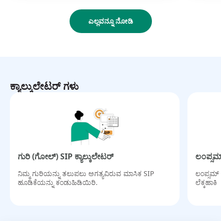
ಎಲ್ಲವನ್ನೂ ನೋಡಿ
ಕ್ಯಾಲ್ಕುಲೇಟರ್ ಗಳು
ಗುರಿ (ಗೋಲ್) SIP ಕ್ಯಾಲ್ಕುಲೇಟರ್
ಲಂಪ್ಸಮ್
ನಿಮ್ಮ ಗುರಿಯನ್ನು ತಲುಪಲು ಅಗತ್ಯವಿರುವ ಮಾಸಿಕ SIP
ಲಂಪ್ಸಮ್
ಹೂಡಿಕೆಯನ್ನು ಕಂಡುಹಿಡಿಯಿರಿ.
ಲೆಕ್ಕಹಾಕಿ