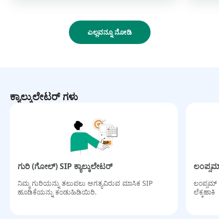
ಎಲ್ಲವನ್ನೂ ನೋಡಿ
ಕ್ಯಾಲ್ಕುಲೇಟರ್ ಗಳು
ಗುರಿ (ಗೋಲ್) SIP ಕ್ಯಾಲ್ಕುಲೇಟರ್
ಲಂಪ್ಸಮ್
ನಿಮ್ಮ ಗುರಿಯನ್ನು ತಲುಪಲು ಅಗತ್ಯವಿರುವ ಮಾಸಿಕ SIP
ಲಂಪ್ಸಮ್
ಹೂಡಿಕೆಯನ್ನು ಕಂಡುಹಿಡಿಯಿರಿ.
ಲೆಕ್ಕಹಾಕಿ