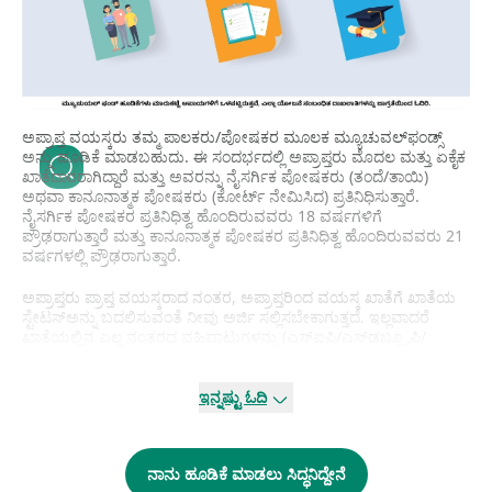
ಅಪ್ರಾಪ್ತ ವಯಸ್ಕರು ತಮ್ಮ ಪಾಲಕರು/ಪೋಷಕರ ಮೂಲಕ ಮ್ಯೂಚುವಲ್‌ಫಂಡ್ಸ್
ಅನ್ನು ಹೂಡಿಕೆ ಮಾಡಬಹುದು. ಈ ಸಂದರ್ಭದಲ್ಲಿ ಅಪ್ರಾಪ್ತರು ಮೊದಲ ಮತ್ತು ಏಕೈಕ
ಖಾತೆದಾರರಾಗಿದ್ದಾರೆ ಮತ್ತು ಅವರನ್ನು ನೈಸರ್ಗಿಕ ಪೋಷಕರು (ತಂದೆ/ತಾಯಿ)
ಅಥವಾ ಕಾನೂನಾತ್ಮಕ ಪೋಷಕರು (ಕೋರ್ಟ್ ‌ನೇಮಿಸಿದ) ಪ್ರತಿನಿಧಿಸುತ್ತಾರೆ.
ನೈಸರ್ಗಿಕ ಪೋಷಕರ ಪ್ರತಿನಿಧಿತ್ವ ಹೊಂದಿರುವವರು 18 ವರ್ಷಗಳಿಗೆ
ಪ್ರೌಢರಾಗುತ್ತಾರೆ ಮತ್ತು ಕಾನೂನಾತ್ಮಕ ಪೋಷಕರ ಪ್ರತಿನಿಧಿತ್ವ ಹೊಂದಿರುವವರು 21
ವರ್ಷಗಳಲ್ಲಿ ಪ್ರೌಢರಾಗುತ್ತಾರೆ.
ಅಪ್ರಾಪ್ತರು ಪ್ರಾಪ್ತ ವಯಸ್ಕರಾದ ನಂತರ, ಅಪ್ರಾಪ್ತರಿಂದ ವಯಸ್ಕ ಖಾತೆಗೆ ಖಾತೆಯ
ಸ್ಟೇಟಸ್‌ಅನ್ನು ಬದಲಿಸುವಂತೆ ನೀವು ಅರ್ಜಿ ಸಲ್ಲಿಸಬೇಕಾಗುತ್ತದೆ. ಇಲ್ಲವಾದರೆ
ಖಾತೆಯಲ್ಲಿನ ಎಲ್ಲ ನಂತರದ ವಹಿವಾಟುಗಳನ್ನು (ಎಸ್ಐಪಿ/ಎಸ್‌ಡಬ್ಲ್ಯೂಪಿ/
ಎಸ್‌ಟಿಪಿ) ಅಮಾನತುಗೊಳಿಸಲಾಗುತ್ತದೆ. ಸಾಮಾನ್ಯವಾಗಿ, ಮೊದಲೇ ಅಗತ್ಯ
ದಾಖಲೆಗಳನ್ನು ಸಲ್ಲಿಸುವಂತೆ ಮ್ಯೂಚುವಲ್‌ಫಂಡ್‌ಗಳು ಪೋಷಕರು ಮತ್ತು
ಅಪ್ರಾಪ್ತರಿಗೆ ನೋಟಿಸ್ ನೀಡುತ್ತದೆ. ಬ್ಯಾಂಕ್ ಅಧಿಕಾರಿಯ ಸಹಿ ಹಾಗೂ ಅಪ್ರಾಪ್ತರ
ಇನ್ನಷ್ಟು ಓದಿ
ಸಹಿ ಹೊಂದಿರುವ ಅರ್ಜಿಯನ್ನು ವಯಸ್ಕರ ಸ್ಥಿತಿಗೆ ಬದಲಿಸುವಂತೆ ಪೋಷಕರು
ಸಲ್ಲಿಸಬೇಕಾಗುತ್ತದೆ. ಬ್ಯಾಂಕ್ ಖಾತೆ ನೋಂದಣಿ ನಮೂನೆ ಮತ್ತು ಅಪ್ರಾಪ್ತರ
ಕೆವೈಸಿಯನ್ನು ಕೂಡ ಅರ್ಜಿಯ ಜೊತೆಗೆ ಸಲ್ಲಿಸಬೇಕು.
ನಾನು ಹೂಡಿಕೆ ಮಾಡಲು ಸಿದ್ಧನಿದ್ದೇನೆ