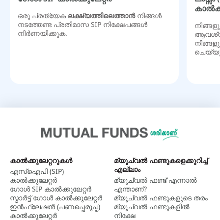
കാൽക്ക
ഒരു പ്രത്യേക
ലക്ഷ്യത്തിലെത്താൻ
നിങ്ങൾ
നടത്തേണ്ട പ്രതിമാസ SIP നിക്ഷേപങ്ങൾ
നിങ്ങളു
നിർണയിക്കുക.
ആവശ്യമ
നിങ്ങള
ചെയ്യ
കാല്‍ക്കുലേറ്ററുകള്‍
മ്യൂച്വൽ ഫണ്ടുകളെക്കുറിച്ച്
എല്ലാം
എസ്ഐപി (SIP)
കാൽക്കുലേറ്റർ
മ്യൂച്വല്‍ ഫണ്ട് എന്നാല്‍
ഗോൾ SIP കാൽക്കുലേറ്റർ
എന്താണ്?
സ്മാർട്ട് ഗോൾ കാൽക്കുലേറ്റർ
മ്യൂച്വൽ ഫണ്ടുകളുടെ തരം
ഇൻഫ്ലേഷൻ (പണപ്പെരുപ്പ)
മ്യൂച്വൽ ഫണ്ടുകളിൽ
കാൽക്കുലേറ്റർ
നിക്ഷേ