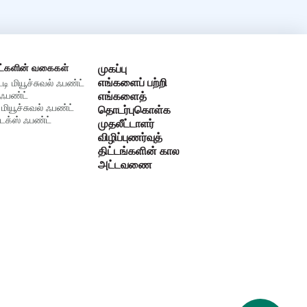
ட்களின் வகைகள்
முகப்பு
எங்களைப் பற்றி
்டி மியூச்சுவல் ஃபண்ட்
ஃபண்ட்
எங்களைத்
 மியூச்சுவல் ஃபண்ட்
தொடர்புகொள்க
க்ஸ் ஃபண்ட்
முதலீட்டாளர்
விழிப்புணர்வுத்
திட்டங்களின் கால
அட்டவணை