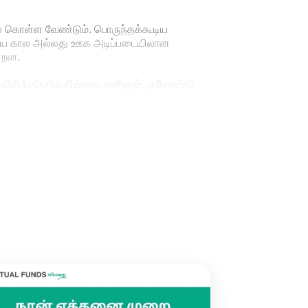
் கொள்ள வேண்டும். பொருந்தக்கூடிய
ுறுகிய கால அல்லது ஊக அடிப்படையிலான
்றன.
 விதிக்கப்படுவதில்லை. எனினும், குளோஸ்டு
ந்தப் பங்குச்சந்தையின் மூலம் மட்டுமே
்றும் ஒவ்வொரு நிதித் திட்டத்துக்குமான