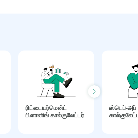
Next slide
ரிட்டையர்மென்ட்
ஸ்டெப்-அப்
பிளானிங் கால்குலேட்டர்
கால்குலேட்ட