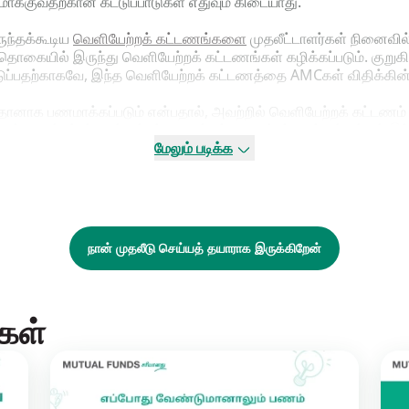
மாக்குவதற்கான கட்டுப்பாடுகள் எதுவும் கிடையாது.
ுந்தக்கூடிய
வெளியேற்றக் கட்டணங்களை
முதலீட்டாளர்கள் நினைவில
ித் தொகையில் இருந்து வெளியேற்றக் கட்டணங்கள் கழிக்கப்படும். க
தடுப்பதற்காகவே, இந்த வெளியேற்றக் கட்டணத்தை AMCகள் விதிக்கின
 தானாக பணமாக்கப்படும் என்பதால், அவற்றில் வெளியேற்றக் கட்டணம்
்கீகரிக்கப்பட்ட பங்குச்சந்தையில் பட்டியலிடப்பட்டிருக்கும் மற்றும் இ
ளுக்கு விற்கமுடியும்.
மேலும் படிக்க
ுதலீட்டுத் துறைகளில்
மியூச்சுவல் ஃபண்ட்ஸ்
சிறந்த ஒன்றாக உள்ளது மற
நான் முதலீடு செய்யத் தயாராக இருக்கிறேன்
கள்