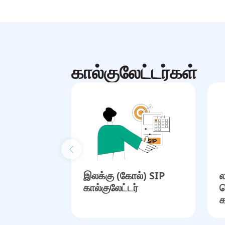
கால்குலேட்டர்கள்
Previous slide
இலக்கு (கோல்) SIP
ல
கால்குலேட்டர்
த
க