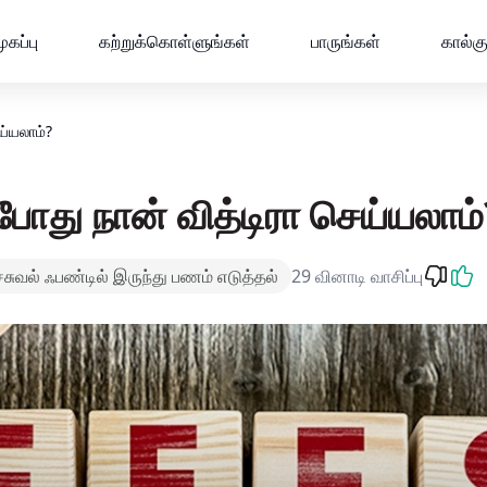
 | மியூச்சுவல் ஃபண்டு சஹி ஹை
ுகப்பு
கற்றுக்கொள்ளுங்கள்
பாருங்கள்
கால்க
ய்யலாம்?
போது நான் வித்டிரா செய்யலாம்
ச்சுவல் ஃபண்டில் இருந்து பணம் எடுத்தல்
29 வினாடி வாசிப்பு