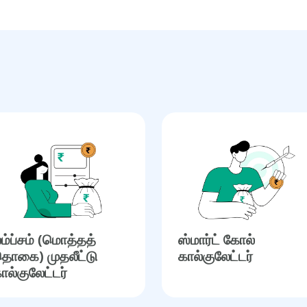
ம்ப்சம் (மொத்தத்
ஸ்மார்ட் கோல்
ொகை) முதலீட்டு
கால்குலேட்டர்
ால்குலேட்டர்