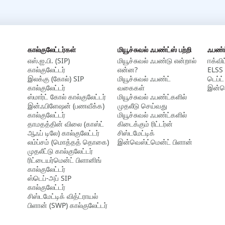
கால்குலேட்டர்கள்
மியூச்சுவல் ஃபண்ட்ஸ் பற்றி
ஃபண்
எஸ்.ஐ.பி. (SIP)
மியூச்சுவல் ஃபண்டு என்றால்
ஈக்விட
கால்குலேட்டர்
என்ன?
ELSS 
இலக்கு (கோல்) SIP
மியூச்சுவல் ஃபண்ட்
டெப்ட்
கால்குலேட்டர்
வகைகள்
இன்டெ
ஸ்மார்ட் கோல் கால்குலேட்டர்
மியூச்சுவல் ஃபண்ட்களில்
இன்ஃபிளேஷன் (பணவீக்க)
முதலீடு செய்வது
கால்குலேட்டர்
மியூச்சுவல் ஃபண்ட்களில்
தாமதத்தின் விலை (காஸ்ட்
கிடைக்கும் ரிட்டர்ன்
ஆஃப் டிலே) கால்குலேட்டர்
சிஸ்டமேட்டிக்
லம்ப்சம் (மொத்தத் தொகை)
இன்வெஸ்ட்மென்ட் பிளான்
முதலீட்டு கால்குலேட்டர்
ரிட்டையர்மென்ட் பிளானிங்
கால்குலேட்டர்
ஸ்டெப்-அப் SIP
கால்குலேட்டர்
சிஸ்டமேட்டிக் வித்ட்ராயல்
பிளான் (SWP) கால்குலேட்டர்