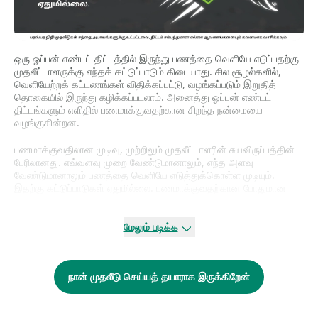
ஒரு ஓப்பன் எண்டட் திட்டத்தில் இருந்து பணத்தை வெளியே எடுப்பதற்கு
முதலீட்டாளருக்கு எந்தக் கட்டுப்பாடும் கிடையாது. சில சூழல்களில்,
வெளியேற்றக் கட்டணங்கள் விதிக்கப்பட்டு, வழங்கப்படும் இறுதித்
தொகையில் இருந்து கழிக்கப்படலாம். அனைத்து ஓப்பன் எண்டட்
திட்டங்களும் எளிதில் பணமாக்குவதற்கான சிறந்த நன்மையை
வழங்குகின்றன.
பணமாக்குவதிலான முடிவு, முற்றிலும் முதலீட்டாளரின் சுயவிருப்பத்தின்
பேரிலானது. எவ்வளவு முறை வேண்டுமானாலும், எந்த அளவு
வேண்டுமானாலும் பணத்தை வெளியே எடுத்துக்கொள்ள முடியும்.
இதற்கு கட்டுப்பாடுகள் ஏதுமில்லை. பணமாக்குவதற்கான போதுமான
யூனிட்கள் கணக்கில் இருந்தால் போதும். பணமாக்க இயலுவதற்கான
குறைந்தபட்சத் தொகை திட்ட ஆவணத்தில் குறிப்பிடப்பட்டிருக்கும்.
மேலும் படிக்க
வங்கி அல்லது நிறுவனத்தின் கீழ் பிணையமாக இருக்கும் யூனிட்களை,
பிணையம் அகற்றப்படும் வரை பணமாக்க முடியாது. அறங்காவலர்
வாரியத்தின் தீர்மானத்தின்படி, அசாதாரணச் சூழல்களின் கீழ் மட்டுமே
நான் முதலீடு செய்யத் தயாராக இருக்கிறேன்
பணமாக்குதல் கட்டுப்படுத்தப்படலாம்.
குளோஸ்டு எண்டு திட்டங்களை அவற்றின் முதிர்வின் போது மட்டுமே