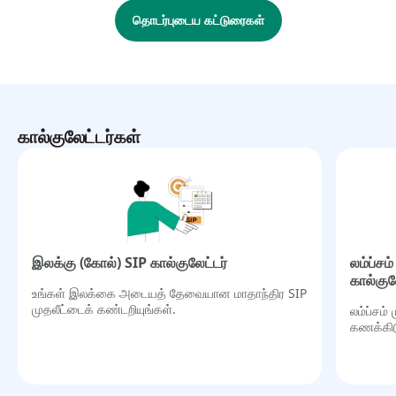
தொடர்புடைய கட்டுரைகள்
கால்குலேட்டர்கள்
இலக்கு (கோல்) SIP கால்குலேட்டர்
லம்ப்ச
கால்குல
உங்கள் இலக்கை அடையத் தேவையான மாதாந்திர SIP
முதலீட்டைக் கண்டறியுங்கள்.
லம்ப்சம்
கணக்கிட