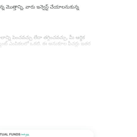
న మొత్తాన్ని, వారు ఇన్వెస్ట్ చేయాలనుకున్న
్ని పెంచవచ్చు లేదా తగ్గించవచ్చు, మీ ఆర్థిక
ెస్ట్మెంట్ ఎంపికలలో ఒకటి. ఈ అనుకూల ఫీచర్లు ఇతర
ిక చేసుకోవచ్చు మరియు మీ ఆర్థిక లక్ష్యాలను
 అనుకూలత ఉంది. కాలం పూర్తి అవడానికి
నీసం 30 రోజుల ముందు దరఖాస్తుని పంపండి.