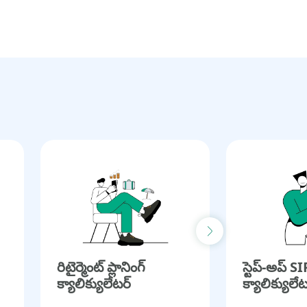
Next slide
రిటైర్మెంట్ ప్లానింగ్
స్టెప్-అప్ SI
క్యాలిక్యులేటర్
క్యాలిక్యులేట