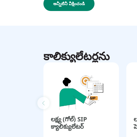
అన్నీటినీ వీక్షించండి
కాలిక్యులేటర్లను
Previous slide
లక్ష్య (గోల్) SIP
ల
క్యాలిక్యులేటర్
ప