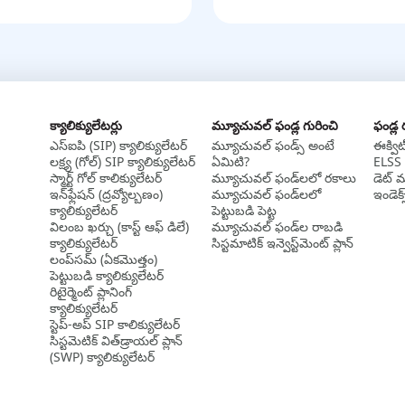
క్యాలిక్యులేటర్లు
మ్యూచువల్ ఫండ్ల గురించి
ఫండ్ల
ఎస్‌ఐపి (SIP) క్యాలిక్యులేటర్
మ్యూచువల్ ఫండ్స్ అంటే
ఈక్వి
లక్ష్య (గోల్) SIP క్యాలిక్యులేటర్
ఏమిటి?
ELSS 
స్మార్ట్ గోల్ కాలిక్యులేటర్
మ్యూచువల్ ఫండ్‌లలో రకాలు
డెట్ 
ఇన్‌ఫ్లేషన్ (ద్రవ్యోల్బణం)
మ్యూచువల్ ఫండ్‌లలో
ఇండెక్
క్యాలిక్యులేటర్
పెట్టుబడి పెట్ట
విలంబ ఖర్చు (కాస్ట్ ఆఫ్ డిలే)
మ్యూచువల్ ఫండ్‌ల రాబడి
క్యాలిక్యులేటర్
సిస్టమాటిక్ ఇన్వెస్ట్‌‌మెంట్ ప్లాన్
లంప్‌సమ్ (ఏకమొత్తం)
పెట్టుబడి క్యాలిక్యులేటర్
రిటైర్మెంట్ ప్లానింగ్
క్యాలిక్యులేటర్
స్టెప్-అప్ SIP కాలిక్యులేటర్
సిస్టమెటిక్ విత్‌డ్రాయల్ ప్లాన్
(SWP) క్యాలిక్యులేటర్