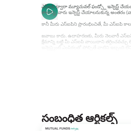
ఎస్ఐపి ద్వారా మ్యూచువల్ ఫండ్స్లో ఇన్వెస్ట్ చేయడ
కాలాన్ని, వారు ఇన్వెస్ట్ చేయాలనుకున్న అంతరం (
కానీ మీరు ఎస్ఐపిని ప్రారంభించితే, మీ ఎస్ఐపి 
జవాబు కాదు. ఉదాహరణకు, మీరు నెలవారీ ఎస్ఐపిని 7 
క్షేమాన్ని బట్టి మీ ఎస్ఐపి వాయిదాని తగ్గించవచ్
ఇన్వెస్ట్మెంట్ ఎంపికలతో పోల్చితే వాటిని ఇబ్బంది ల
వాస్తవానికి, ఎస్ఐపిలను కాలానుక్రమంగా రెన్యూ చే
సాధించే వరకు అవాంతరంలేని విధానంలో కొనసాగి
ముందు మీరు మీ ఎస్ఐపిని ఆపాలని లేదా పాజ్ చే
సంబంధిత ఆర్టికల్స్