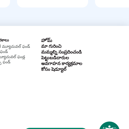
 రకాలు
హోమ్
మా గురించి
టీ మ్యూచువల్ ఫండ్
ఫండ్
మమ్మల్ని సంప్రదించండి
మ్యూచువల్ ఫండ్ల
పెట్టుబడిదారుల
స్ ఫండ్
అవగాహన కార్యక్రమాల
కోసం షెడ్యూల్