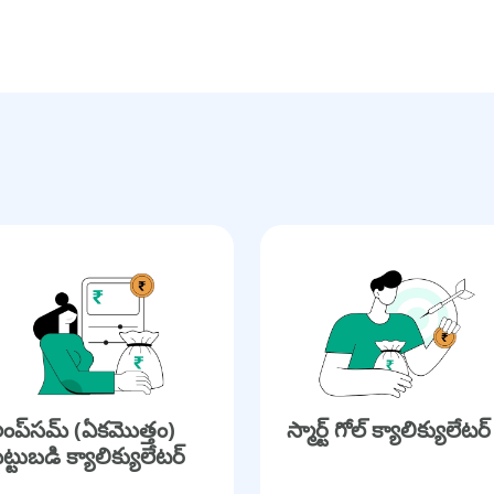
ంప్‌సమ్ (ఏకమొత్తం)
స్మార్ట్ గోల్ క్యాలిక్యులేటర్
ెట్టుబడి క్యాలిక్యులేటర్