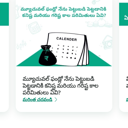
మ్యూచువల్ ఫండ్లో నేను పెట్టుబడి
పెట్టడానికి కనిష్ట మరియు గరిష్ట కాల
పరిమితులు ఏవి?
మరింత చదవండి