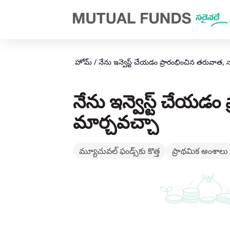
Navigated to నేను ఇన్వెస్ట్ చేయడం ప్రారంభించిన తరువాత, నా ఇన్వెస్ట్మ
హోమ్
/
నేను ఇన్వెస్ట్ చేయడం ప్రారంభించిన తరువాత, నా 
నేను ఇన్వెస్ట్ చేయడం ప
మార్చవచ్చా
మ్యూచువల్ ఫండ్స్‌కు కొత్త
ప్రాథమిక అంశాలు