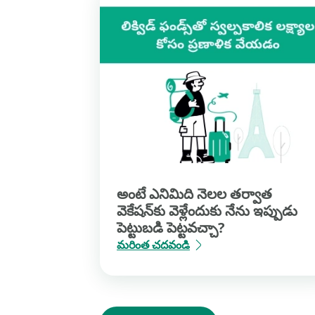
అంటే ఎనిమిది నెలల తర్వాత
వెకేషన్‌కు వెళ్లేందుకు నేను ఇప్పుడు
పెట్టుబడి పెట్టవచ్చా?
మరింత చదవండి