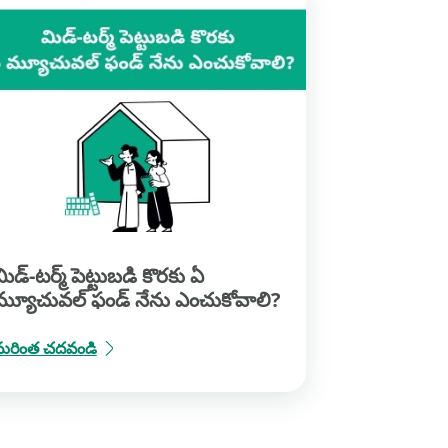
మిడ్-టర్మ్ పెట్టుబడి కొరకు ఏ
మ్యూచువల్ ఫండ్ నేను ఎంచుకోవాలి?
మరింత చదవండి