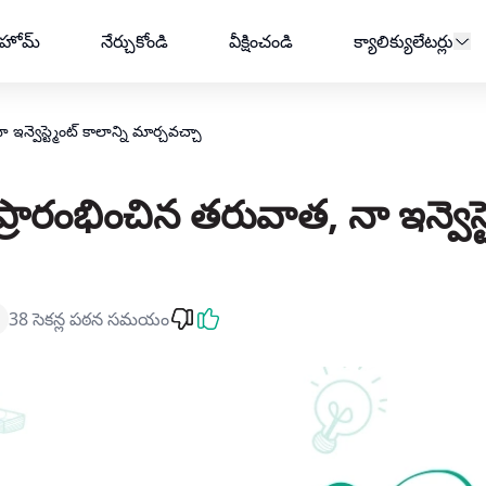
ెంట్ కాలాన్ని మార్చవచ్చా | AMFI
హోమ్
నేర్చుకోండి
వీక్షించండి
క్యాలిక్యులేటర్లు
ఇన్వెస్ట్మెంట్ కాలాన్ని మార్చవచ్చా
్రారంభించిన తరువాత, నా ఇన్వెస్ట్
38 సెకన్ల పఠన సమయం