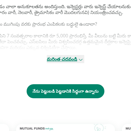
ం చాలా అనుకూలతను అందిస్తుంది. ఇన్వెస్టర్లు వారు ఇన్వెస్ట్ చేయాలనుకున్
వారం వారీ, నెలవారీ, త్రైమాసికం వారీ మొదలగునవి) నియంత్రించవచ్చు.
కాలం ముగింపు వరకు ప్రారంభ ఎంపికలకు బద్ధులై ఉండాలా?
సంవత్సరాల కాలానికి రూ 5,000 ప్రారంభిస్తే, మీ వీలును బట్టి మీరు కాలాన
చు లేదా పెంచవచ్చు. ఎస్ఐపిలు మీరు విశ్వసించదగ్గ ఉత్తమమైన దీర్ఘకాల ఇన్వ
ేనివిగా మరియు ఎక్కువ లిక్విడిటీగా చేస్తాయి.
సి, పొడిగించే ఇబ్బందిని తగ్గించడానికి, మీరు నిరంతంర ఎస్ఐపిని కూడా ఎంప
మరింత చదవండి
ంచవచ్చు. మీ అవసరమైన సమయాలలో, మీ ఎస్ఐపిని పాజ్ చేయడానికి మీకు
యాలని అనుకుంటే, సురక్షితంగా ఉండటానికి తరువాతి ఎస్ఐపి గడువుకు క
నేను పెట్టుబడి పెట్టడానికి సిద్ధంగా ఉన్నాను