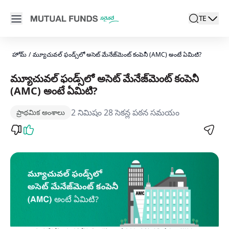
Navigated to మ్యూచువల్ ఫండ్స్‌లో అసెట్ మేనేజ్‌మెంట్ కంపెనీ (AMC)
Open main menu
TE
search
Locale swi
active l
హోమ్
/
మ్యూచువల్ ఫండ్స్‌లో అసెట్ మేనేజ్‌మెంట్ కంపెనీ (AMC) అంటే ఏమిటి?
మ్యూచువల్ ఫండ్స్‌లో అసెట్ మేనేజ్‌మెంట్ కంపెనీ
(AMC) అంటే ఏమిటి?
2 నిమిషం 28 సెకన్ల పఠన సమయం
ప్రాథమిక అంశాలు