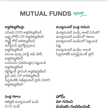
క్యాలిక్యులేటర్లు
మ్యూచువల్ ఫండ్ల గురించి
ఎస్‌ఐపి (SIP) క్యాలిక్యులేటర్
మ్యూచువల్ ఫండ్స్ అంటే ఏమిటి?
లక్ష్య (గోల్) SIP క్యాలిక్యులేటర్
మ్యూచువల్ ఫండ్‌లలో రకాలు
స్మార్ట్ గోల్ కాలిక్యులేటర్
మ్యూచువల్ ఫండ్‌లలో పెట్టుబడి
ఇన్‌ఫ్లేషన్ (ద్రవ్యోల్బణం)
పెట్ట
క్యాలిక్యులేటర్
మ్యూచువల్ ఫండ్‌ల రాబడి
విలంబ ఖర్చు (కాస్ట్ ఆఫ్ డిలే)
సిస్టమాటిక్ ఇన్వెస్ట్‌‌మెంట్ ప్లాన్
క్యాలిక్యులేటర్
లంప్‌సమ్ (ఏకమొత్తం) పెట్టుబడి
క్యాలిక్యులేటర్
రిటైర్మెంట్ ప్లానింగ్ క్యాలిక్యులేటర్
స్టెప్-అప్ SIP కాలిక్యులేటర్
సిస్టమెటిక్ విత్‌డ్రాయల్ ప్లాన్ (SWP)
క్యాలిక్యులేటర్
ఫండ్ల రకాలు
హోమ్
మా గురించి
ఈక్విటీ మ్యూచువల్ ఫండ్
ELSS ఫండ్
మమ్మల్ని సంప్రదించండి