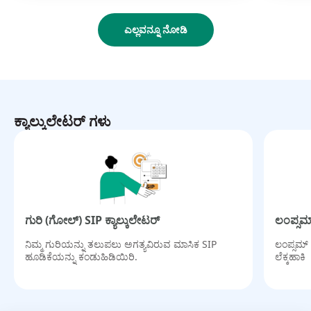
ಎಲ್ಲವನ್ನೂ ನೋಡಿ
ಕ್ಯಾಲ್ಕುಲೇಟರ್ ಗಳು
ಗುರಿ (ಗೋಲ್) SIP ಕ್ಯಾಲ್ಕುಲೇಟರ್
ಲಂಪ್ಸಮ್
ನಿಮ್ಮ ಗುರಿಯನ್ನು ತಲುಪಲು ಅಗತ್ಯವಿರುವ ಮಾಸಿಕ SIP
ಲಂಪ್ಸಮ್
ಹೂಡಿಕೆಯನ್ನು ಕಂಡುಹಿಡಿಯಿರಿ.
ಲೆಕ್ಕಹಾಕಿ