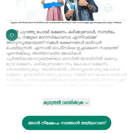
നമ്മള്‍ പുറത്തു പോയി ഭക്ഷണം കഴിക്കുമ്പോള്‍, സന്ദര്‍ഭം,
സമയം, നമ്മുടെ മാനസികാവസ്ഥ എന്നിവയ്ക്ക്
അനുസൃതമായാണ് നമ്മള്‍ ഭക്ഷണങ്ങള്‍ ഓര്‍ഡര്‍
ചെയ്യുന്നത്. എന്നാല്‍ ഓഫീസിലെ ഉച്ചഭക്ഷണ സമയത്ത്
എന്തെങ്കിലും അത്യാവശ്യ ജോലികള്‍
പൂര്‍ത്തിയാക്കാനുണ്ടെങ്കിലോ ബസില്‍/ട്രെയിനില്‍ കയറും
മുമ്പ് ഭക്ഷണം കഴിക്കുമ്പോഴോ നാം കോംപോ ഭക്ഷണം
തെരഞ്ഞെടുക്കും. അല്ലെങ്കില്‍ പ്രശസ്തമായ ഒരു കോംപോ
ഭക്ഷണം ഉണ്ടെങ്കില്‍ മെനു പോലും നമ്മള്‍ നോക്കാതെ ഓര്‍ഡര്‍
ചെയ്യും. സ്വസ്ഥമായിരിക്കുമ്പോള്‍, മെനുവില്‍ നിന്ന് നമുക്ക്
ഇഷ്ടമുള്ളത് നോക്കി ഓര്‍ഡര്‍ ചെയ്തു കഴിക്കുകയുമാകാം.
ഇതു പോലെ തന്നെയാണ്, ഒരു മ്യൂച്വല്‍ ഫണ്ടില്‍ ഓരോ
നിക്ഷേപകനും വ്യത്യസ്തമായ സ്കീമുകളില്‍ നിന്ന്
കൂടുതൽ വായിക്കുക
തെരഞ്ഞെടുത്ത് വ്യക്തിഗതമായി നിക്ഷേപിക്കണം.
ഉദാഹരണത്തിന്,
ഇക്വിറ്റി ഫണ്ട്,
ഡെറ്റ് ഫണ്ട്
,
ഗോള്‍ഡ്‌ ഫണ്ട്
,
ലിക്വിഡ് ഫണ്ട്
എന്നിങ്ങനെയുള്ളവ. അതേ സമയം കോംപോ
ഞാൻ നിക്ഷേപം നടത്താൻ തയ്യാറാണ്
ഭക്ഷണം പോലെ ചില സ്കീമുകള്‍ ഉണ്ട്. ഇവയെയാണ്
ഹൈബ്രിഡ് സ്കീമുകള്‍ എന്നു വിളിക്കുന്നത്. മുമ്പ് ബാലന്‍സ്ഡ്