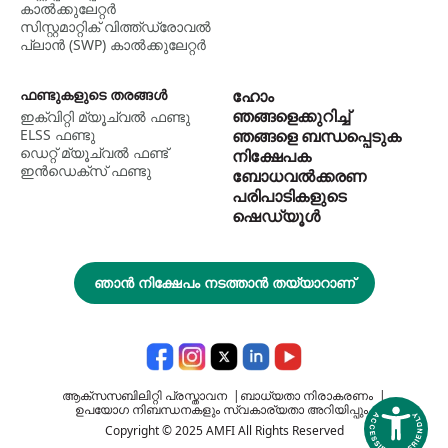
കാൽക്കുലേറ്റർ
സിസ്റ്റമാറ്റിക് വിത്ത്ഡ്രോവൽ
പ്ലാൻ (SWP) കാൽക്കുലേറ്റർ
ഫണ്ടുകളുടെ തരങ്ങൾ
ഹോം
ഞങ്ങളെക്കുറിച്ച്
ഇക്വിറ്റി മ്യൂച്വൽ ഫണ്ടു
ELSS ഫണ്ടു
ഞങ്ങളെ ബന്ധപ്പെടുക
ഡെറ്റ് മ്യൂച്വല്‍ ഫണ്ട്
നിക്ഷേപക
ഇന്‍ഡെക്സ് ഫണ്ടു
ബോധവൽക്കരണ
പരിപാടികളുടെ
ഷെഡ്യൂൾ
ഞാൻ നിക്ഷേപം നടത്താൻ തയ്യാറാണ്
ആക്സസബിലിറ്റി പ്രസ്താവന
|
ബാധ്യതാ നിരാകരണം
|
ഉപയോഗ നിബന്ധനകളും സ്വകാര്യതാ അറിയിപ്പും
Copyright © 2025 AMFI All Rights Reserved
Accessi