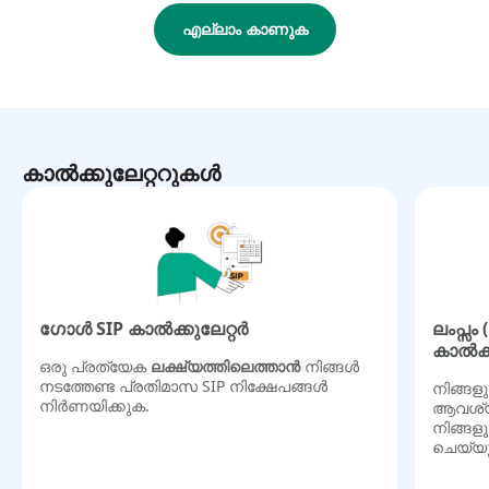
എല്ലാം കാണുക
കാൽക്കുലേറ്ററുകൾ
ഗോൾ SIP കാൽക്കുലേറ്റർ
ലംപ്സം
കാൽക്ക
ഒരു പ്രത്യേക
ലക്ഷ്യത്തിലെത്താൻ
നിങ്ങൾ
നടത്തേണ്ട പ്രതിമാസ SIP നിക്ഷേപങ്ങൾ
നിങ്ങളു
നിർണയിക്കുക.
ആവശ്യമ
നിങ്ങള
ചെയ്യ