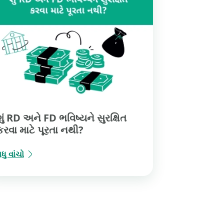
શું RD અને FD ભવિષ્યને સુરક્ષિત
કરવા માટે પૂરતા નથી?
ધુ વાંચો