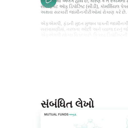
ડિપૉઝિટથી અલગ હોય છે, કારણ કે તે સ્કીમની 
સર્ટિફિકેટ ઑફ ડિપૉઝિટ (સીડી), કૉમર્શિયલ પેપર
અથવા સરકારી જામીનગીરીઓમાં રોકાણ કરે છે.
એફએમપી, ફંડની મુદત મુજબ પાકતી જામીનગીરીઓમા
સરખામણીમાં, તરલતા ઓછી અને વ્યાજ દરનું જોખમ 
એફએમપી યોગ્ય વિકલ્પ છે. ફિક્સ્ડ ડિપૉઝિટન
મળનારાં વળતરમાંથી ફુગાવાની અસર બાદ કરીને પછ
લાંબા ગાળાના કરનો લાભ મળતો હોવાથી ખર્ચની 
જો તમે આગામી ત્રણ કે પાંચ વર્ષના સમયગાળા દરમ
તે માટે થોડાં નાણાં બાજુ પર રાખવા માગતા હો 
કોઇ લક્ષ્યાંક ન હોય અને એવો ભય હોય કે તમ
કારણ કે એફએમપી એક મહિનાથી શરૂ કરીને, પાંચ વર
સંબંધિત લેખો