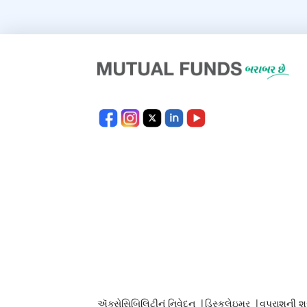
ઍક્સેસિબિલિટીનું નિવેદન
|
ડિસ્કલેઇમર
|
વપરાશની શ