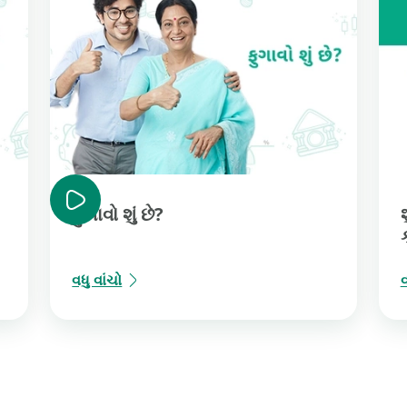
ફુગાવો શું છે?
વધુ વાંચો
વ