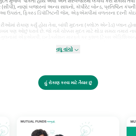
મુદત મુજબ પાકતી હોય એવી અને શૅરબજારમાં લે-વેચ કરી શકાય તેવી (
 (સીપી), નાણાં બજારનાં અન્ય સાધનો, કૉર્પોરેટ બોન્ડ, પ્રતિષ્ઠિત ક
 આ ઉપરાંત, ફિક્સ્ડ ડિપૉઝિટની જેમ, એફએમપીમાં વળતરના દરની કોઇ
ં રોકાણ કર્યું હોય તેવા, બાંધી મુદતના (ક્લોઝ એન્ડેડ) પ્લાન હોવા
પણ ઓછું ધરાવે છે. જો તમે ચોક્કસ મુદત માટે થોડા સમય તમારાં નાણાં
ી તુલનામાં એફએમપી, ઇન્ડેક્સેશન મારફતે કર કુશળ (ટેક્સ એફિશિઅ
ી બાકી રહેતી રકમને કર માટે ધ્યાનમાં લેવામાં આવે છે. ડેટ ફંડમાં 3
દ્રષ્ટિએ જોતાં, ત્રણ વર્ષના એફએમપી તેટલી જ મુદતની એફડી કરતાં વ
વધુ વાંચો
્યાન વેકેશન, સંતાનનો કોલેજ પ્રવેશ કે ઘરની લોનનાં ડાઉન પેમેન્ટ જેવ
તો તમે એવા એફએમપીમાં નાણાં રોકી શકો, જેની પાકતી મુદત પણ તમારાં 
ે તમારી બચત બિનજરૂરીપણે ખર્ચી નાખશો તો, થોડા સમય માટે પણ તમે
્ષ સુધી પાકતી મુદ્દતો ધરાવે છે.
હું રોકાણ કરવા માટે તૈયાર છું