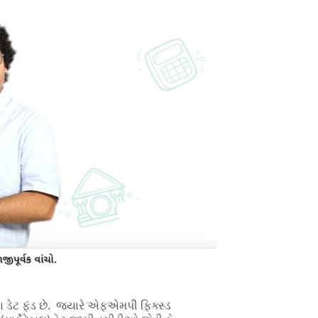
ના ડેટ ફંડ છે. જ્યારે એફએમપી ફિક્સ્ડ