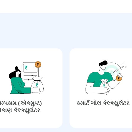
મ્પસમ (એકમુષ્ટ)
સ્માર્ટ ગોલ કેલ્ક્યુલેટર
ોકાણ કેલ્ક્યુલેટર​