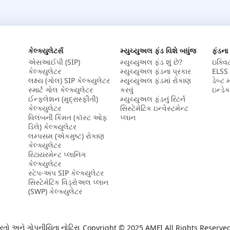
કેલ્ક્યુલેટર્સ
મ્યુચ્યુઅલ ફંડ વિશે બધુંજ
ફંડના
એસઆઈપી (SIP)
મ્યુચ્યુઅલ ફંડ શું છે?
ઇક્વિ
કેલ્ક્યુલેટર​
મ્યુચ્યુઅલ ફંડના પ્રકાર
ELSS 
લક્ષ્ય (ગોલ) SIP કેલ્ક્યુલેટર​
મ્યુચ્યુઅલ ફંડમાં રોકાણ
ડેબ્ટ 
સ્માર્ટ ગોલ કેલ્ક્યુલેટર
કરવું
ઇન્ડેક
ઈન્ફ્લેશન (મુદ્રાસ્ફીતી)
મ્યુચ્યુઅલ ફંડનું રિટર્ન
કેલ્ક્યુલેટર​
સિસ્ટેમેટિક ઇન્વેસ્ટમેન્ટ
વિલંબની કિંમત (કૉસ્ટ ઓફ
પ્લાન
ડિલે) કેલ્ક્યુલેટર​
લમ્પસમ (એકમુષ્ટ) રોકાણ
કેલ્ક્યુલેટર​
રિટાયરમેન્ટ પ્લાનિંગ
કેલ્ક્યુલેટર​
સ્ટેપ-અપ SIP કેલ્ક્યુલેટર
સિસ્ટેમેટિક વિડ્રોઅલ પ્લાન
(SWP) કેલ્ક્યુલેટર
રતો અને ગોપનીયિતા નોટિસ
Copyright © 2025 AMFI All Rights Reserve