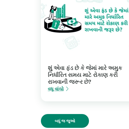
શું એવા ફંડ છે કે જેમાં મારે અમુક
નિર્ધારિત સમય માટે રોકાણ કરી
રાખવાની જરૂર છે?
વધુ વાંચો
બધું જ જુઓ