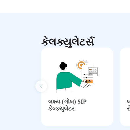
કેલક્યુલેટર્સ
Previous slide
લક્ષ્ય (ગોલ) SIP
લ
કેલ્ક્યુલેટર​
ર