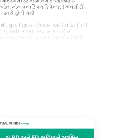
માર્કેટેબલ) ડેટ જામીનગીરીઓ જેવી કે
ંપનીઓના નોન-કન્વર્ટિબલ ડિબેન્ચર (એનસીડી)
 ખાતરી હોતી નથી
થી, ખુલ્લી મુદતના (ઓપન એન્ડેડ) ડેટ ફંડની
નું ક્યાંક રોકાણ કરવા માગતા હો તો
ન્ટ) વળતર આપે છે, કારણ કે એફએમપીમાંથી
 વર્ષ પછી, ઇન્ડેક્સેશનના લાભની સાથોસાથ 20%ના
ધારે કિફાયતી છે.
ાં લક્ષ્યાંકો માટે ખર્ચની શક્યતા જોતા હો અને
લક્ષ્યાંકની મુદતની આસપાસ જ હોય. જો તમારું
 તમારી બચતનું એફએમપીમાં રોકાણ કરી શકો છો,