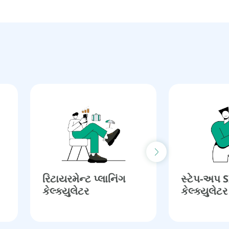
Next slide
રિટાયરમેન્ટ પ્લાનિંગ
સ્ટેપ-અપ 
કેલ્ક્યુલેટર​
કેલ્ક્યુલેટર