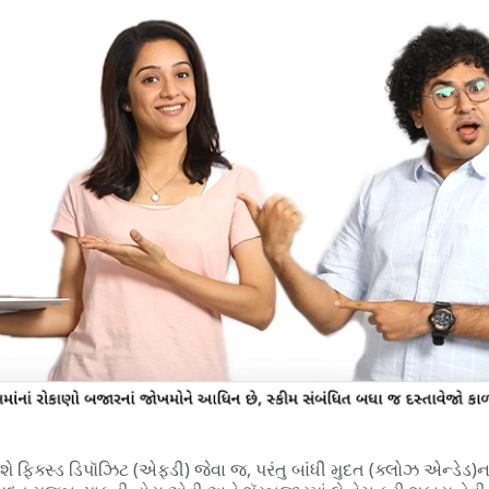
શે ફિક્સ્ડ ડિપૉઝિટ (એફડી) જેવા જ, પરંતુ બાંધી મુદત (ક્લોઝ એન્ડેડ)