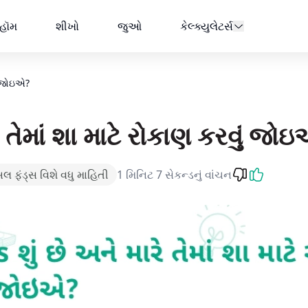
? | AMFI
હૉમ
શીખો
જુઓ
કેલ્ક્યુલેટર્સ
ું જોઇએ?
 તેમાં શા માટે રોકાણ કરવું જો
અલ ફંડ્સ વિશે વધુ માહિતી
1 મિનિટ 7 સેકન્ડનું વાંચન