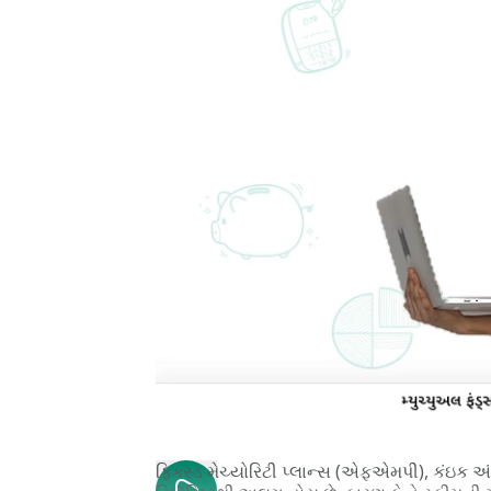
ફિક્સ્ડ મેચ્યોરિટી પ્લાન્સ (એફએમપી), કંઇક અં