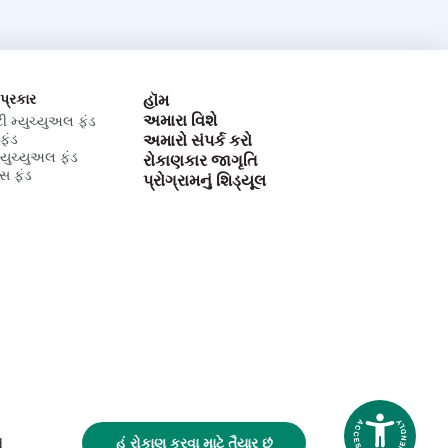
 પ્રકાર
હૉમ
અમારા વિશે
ટી મ્યુચ્યુઅલ ફંડ
ફંડ
અમારો સંપર્ક કરો
મ્યુચ્યુઅલ ફંડ
રોકાણકાર જાગૃતિ
્સ ફંડ
પ્રોગ્રામનું શિડ્યૂલ
હું રોકાણ કરવા માટે તૈયાર છું
d
Accessibi